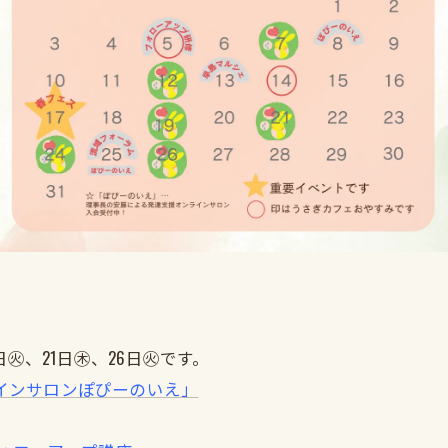
日㊋、21日㊍、26日㊋です。
インサロンぽぴーのいえ」