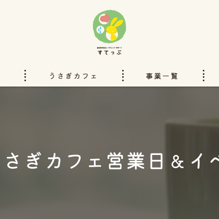
い
うさぎカフェ
事業一覧
洋服のリフォーム
ぽぴーのいえ
うさぎカフェ営業日＆イ
ペアレントサポートすてっぷチ
ハンドブックと本
委託事業について