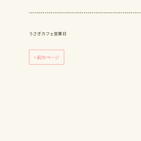
---------------------------------------------------------
うさぎカフェ営業日
< 前のページ