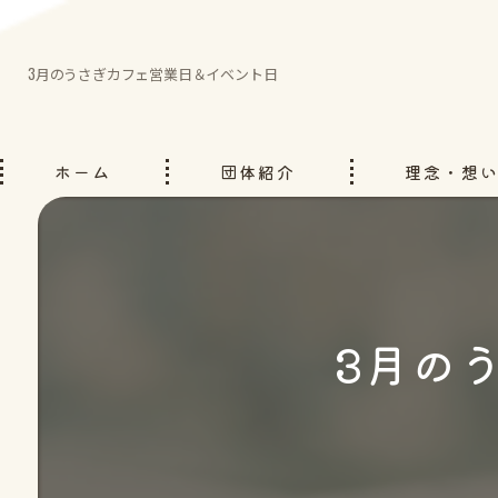
3月のうさぎカフェ営業日＆イベント日
ホーム
団体紹介
理念・想
3月の