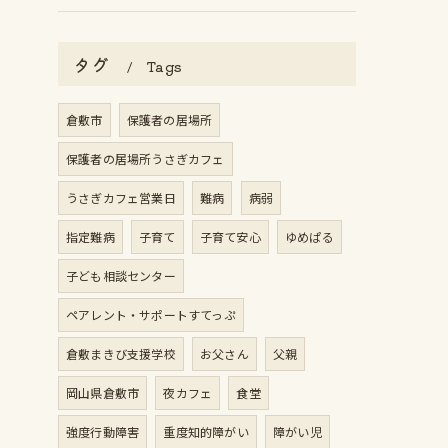
タグ
Tags
倉敷市
保護者の居場所
保護者の居場所うさぎカフェ
うさぎカフェ営業日
難病
病弱
指定難病
子育て
子育て安心
ゆめぱる
子ども相談センター
ペアレント・サポートすてっぷ
倉敷まきび支援学校
お父さん
父親
岡山県倉敷市
夜カフェ
食堂
強度行動障害
重度知的障がい
障がい児