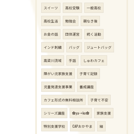
スイーツ
高校受験
一般高校
高校生活
勉強会
親なき後
お金の話
団体運営
続く活動
インド刺繍
バッグ
ジュートバッグ
高梁川流域
手話
しゅわカフェ
障がい児家族支援
子育て記録
児童発達支援事業
養成講座
カフェ形式の無料相談所
子育て不安
シリーズ講座
✿ya→ko✿
家族支援
特別支援学校
CAPおかやま
結