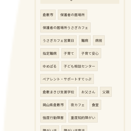
倉敷市
保護者の居場所
保護者の居場所うさぎカフェ
うさぎカフェ営業日
難病
病弱
指定難病
子育て
子育て安心
ゆめぱる
子ども相談センター
ペアレント・サポートすてっぷ
倉敷まきび支援学校
お父さん
父親
岡山県倉敷市
夜カフェ
食堂
強度行動障害
重度知的障がい
障がい児
障がい児育児