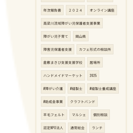
年次報告書
２０２４
オンライン講座
高梁川流域障がい児保護者支援事業
障がい児子育て
岡山県
障害児保護者支援
カフェ形式の相談所
倉敷まきび支援支援学校
居場所
ハンドメイドマーケット
2025
#障がい介護
#縫製士
#縫製士養成講座
#助成金事業
クラフトバンド
羊毛フェルト
マルシェ
個別相談
認定NPO法人
通常総会
ランチ