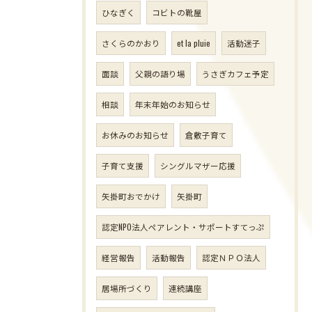
ひなぎく
コビトの靴屋
さくらのかおり
et la pluie
活動迷子
面談
父親の語り場
うさぎカフェ予定
相談
年末年始のお知らせ
お休みのお知らせ
倉敷子育て
子育て支援
シングルマザー応援
矢掛町おでかけ
矢掛町
認定NPO法人ペアレント・サポートすてっぷ
経営報告
活動報告
認定ＮＰＯ法人
居場所づくり
連続講座