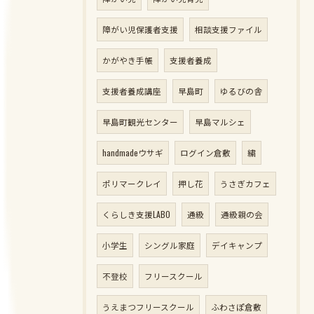
障がい児保護者支援
相談支援ファイル
かがやき手帳
支援者養成
支援者養成講座
早島町
ゆるびの舎
早島町観光センター
早島マルシェ
handmadeウサギ
ログイン倉敷
繍
ポリマークレイ
押し花
うさぎカフェ
くらしき支援LABO
通級
通級親の会
小学生
シングル家庭
デイキャンプ
不登校
フリースクール
うえまつフリースクール
ふわさぽ倉敷