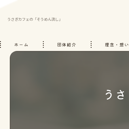
うさぎカフェの「そうめん流し」
ホーム
団体紹介
理念・想
うさ