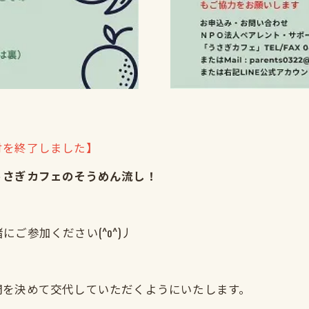
付を終了しました】
うさぎカフェのそうめん流し！
ご参加ください(^o^)丿
間を決めて交代していただくようにいたします。