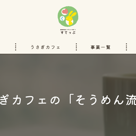
い
うさぎカフェ
事業一覧
洋服のリフォーム
ぽぴーのいえ
ぎカフェの「そうめん
ペアレントサポートすてっぷチ
ハンドブックと本
委託事業について