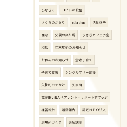
ひなぎく
コビトの靴屋
さくらのかおり
et la pluie
活動迷子
面談
父親の語り場
うさぎカフェ予定
相談
年末年始のお知らせ
お休みのお知らせ
倉敷子育て
子育て支援
シングルマザー応援
矢掛町おでかけ
矢掛町
認定NPO法人ペアレント・サポートすてっぷ
経営報告
活動報告
認定ＮＰＯ法人
居場所づくり
連続講座