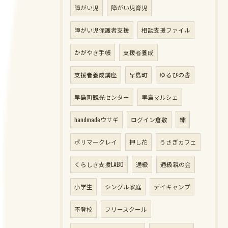
障がい児
障がい児育児
障がい児保護者支援
相談支援ファイル
かがやき手帳
支援者養成
支援者養成講座
早島町
ゆるびの舎
早島町観光センター
早島マルシェ
handmadeウサギ
ログイン倉敷
繍
ポリマークレイ
押し花
うさぎカフェ
くらしき支援LABO
通級
通級親の会
小学生
シングル家庭
デイキャンプ
不登校
フリースクール