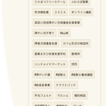
うえまつフリースクール
ふわさぽ倉敷
年次報告書
２０２４
オンライン講座
高梁川流域障がい児保護者支援事業
障がい児子育て
岡山県
障害児保護者支援
カフェ形式の相談所
倉敷まきび支援支援学校
居場所
ハンドメイドマーケット
2025
#障がい介護
#縫製士
#縫製士養成講座
#助成金事業
クラフトバンド
羊毛フェルト
マルシェ
個別相談
認定NPO法人
通常総会
ランチ