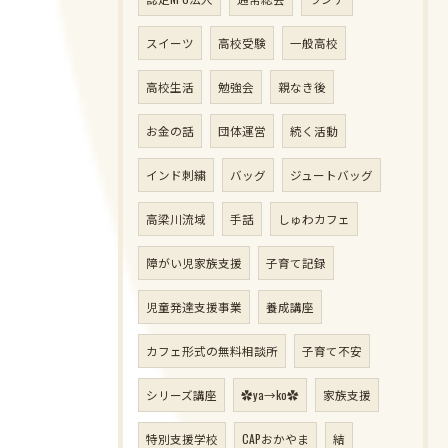
スイーツ
高校受験
一般高校
高校生活
勉強会
親なき後
お金の話
団体運営
続く活動
インド刺繍
バッグ
ジュートバッグ
高梁川流域
手話
しゅわカフェ
障がい児家族支援
子育て記録
児童発達支援事業
養成講座
カフェ形式の無料相談所
子育て不安
シリーズ講座
✿ya→ko✿
家族支援
特別支援学校
CAPおかやま
結