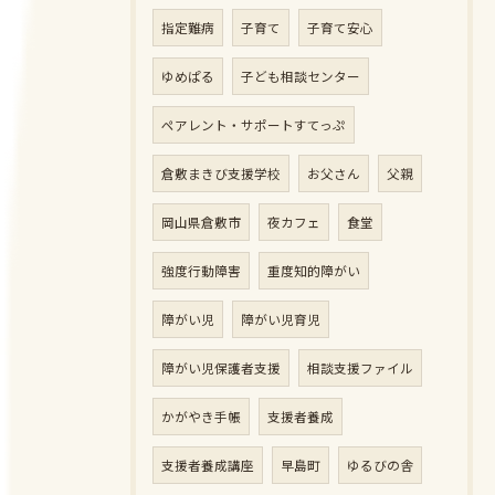
指定難病
子育て
子育て安心
ゆめぱる
子ども相談センター
ペアレント・サポートすてっぷ
倉敷まきび支援学校
お父さん
父親
岡山県倉敷市
夜カフェ
食堂
強度行動障害
重度知的障がい
障がい児
障がい児育児
障がい児保護者支援
相談支援ファイル
かがやき手帳
支援者養成
支援者養成講座
早島町
ゆるびの舎