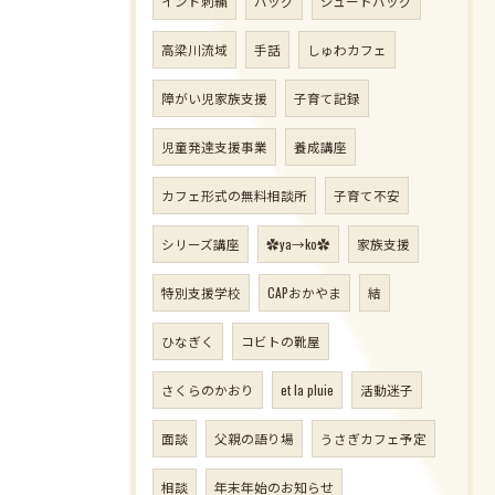
インド刺繍
バッグ
ジュートバッグ
高梁川流域
手話
しゅわカフェ
障がい児家族支援
子育て記録
児童発達支援事業
養成講座
カフェ形式の無料相談所
子育て不安
シリーズ講座
✿ya→ko✿
家族支援
特別支援学校
CAPおかやま
結
ひなぎく
コビトの靴屋
さくらのかおり
et la pluie
活動迷子
面談
父親の語り場
うさぎカフェ予定
相談
年末年始のお知らせ