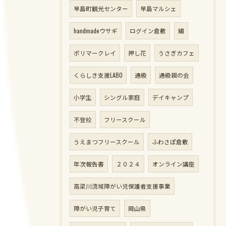
早島町観光センター
早島マルシェ
handmadeウサギ
ログイン倉敷
繍
ポリマークレイ
押し花
うさぎカフェ
くらしき支援LABO
通級
通級親の会
小学生
シングル家庭
デイキャンプ
不登校
フリースクール
うえまつフリースクール
ふわさぽ倉敷
年次報告書
２０２４
オンライン講座
高梁川流域障がい児保護者支援事業
障がい児子育て
岡山県