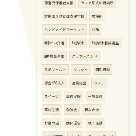
障害児保護者支援
カフェ形式の相談所
倉敷まきび支援支援学校
居場所
ハンドメイドマーケット
2025
#障がい介護
#縫製士
#縫製士養成講座
#助成金事業
クラフトバンド
羊毛フェルト
マルシェ
個別相談
認定NPO法人
通常総会
ランチ
スイーツ
高校受験
一般高校
高校生活
勉強会
親なき後
お金の話
団体運営
続く活動