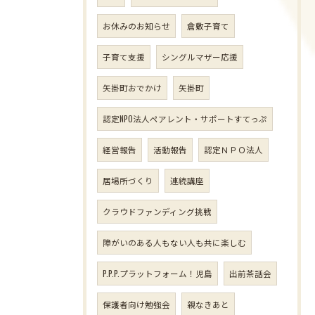
お休みのお知らせ
倉敷子育て
子育て支援
シングルマザー応援
矢掛町おでかけ
矢掛町
認定NPO法人ペアレント・サポートすてっぷ
経営報告
活動報告
認定ＮＰＯ法人
居場所づくり
連続講座
クラウドファンディング挑戦
障がいのある人もない人も共に楽しむ
P.P.P.プラットフォーム！児島
出前茶話会
保護者向け勉強会
親なきあと