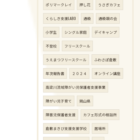
ポリマークレイ
押し花
うさぎカフェ
くらしき支援LABO
通級
通級親の会
小学生
シングル家庭
デイキャンプ
不登校
フリースクール
うえまつフリースクール
ふわさぽ倉敷
年次報告書
２０２４
オンライン講座
高梁川流域障がい児保護者支援事業
障がい児子育て
岡山県
障害児保護者支援
カフェ形式の相談所
倉敷まきび支援支援学校
居場所