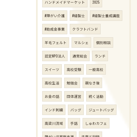
ハンドメイドマーケット
2025
#障がい介護
#縫製士
#縫製士養成講座
#助成金事業
クラフトバンド
羊毛フェルト
マルシェ
個別相談
認定NPO法人
通常総会
ランチ
スイーツ
高校受験
一般高校
高校生活
勉強会
親なき後
お金の話
団体運営
続く活動
インド刺繍
バッグ
ジュートバッグ
高梁川流域
手話
しゅわカフェ
障がい児家族支援
子育て記録