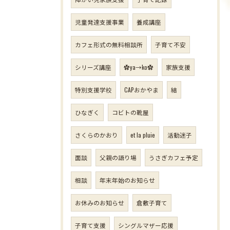
児童発達支援事業
養成講座
カフェ形式の無料相談所
子育て不安
シリーズ講座
✿ya→ko✿
家族支援
特別支援学校
CAPおかやま
結
ひなぎく
コビトの靴屋
さくらのかおり
et la pluie
活動迷子
面談
父親の語り場
うさぎカフェ予定
相談
年末年始のお知らせ
お休みのお知らせ
倉敷子育て
子育て支援
シングルマザー応援