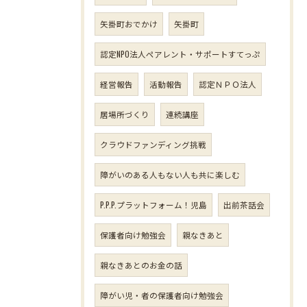
矢掛町おでかけ
矢掛町
認定NPO法人ペアレント・サポートすてっぷ
経営報告
活動報告
認定ＮＰＯ法人
居場所づくり
連続講座
クラウドファンディング挑戦
障がいのある人もない人も共に楽しむ
P.P.P.プラットフォーム！児島
出前茶話会
保護者向け勉強会
親なきあと
親なきあとのお金の話
障がい児・者の保護者向け勉強会