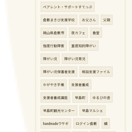
ペアレント・サポートすてっぷ
倉敷まきび支援学校
お父さん
父親
岡山県倉敷市
夜カフェ
食堂
強度行動障害
重度知的障がい
障がい児
障がい児育児
障がい児保護者支援
相談支援ファイル
かがやき手帳
支援者養成
支援者養成講座
早島町
ゆるびの舎
早島町観光センター
早島マルシェ
handmadeウサギ
ログイン倉敷
繍