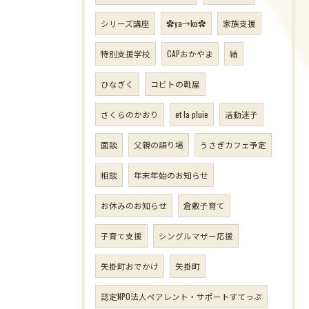
シリーズ講座
✿ya→ko✿
家族支援
特別支援学校
CAPおかやま
結
ひなぎく
コビトの靴屋
さくらのかおり
et la pluie
活動迷子
面談
父親の語り場
うさぎカフェ予定
相談
年末年始のお知らせ
お休みのお知らせ
倉敷子育て
子育て支援
シングルマザー応援
矢掛町おでかけ
矢掛町
認定NPO法人ペアレント・サポートすてっぷ