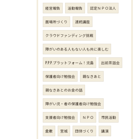
経営報告
活動報告
認定ＮＰＯ法人
居場所づくり
連続講座
クラウドファンディング挑戦
障がいのある人もない人も共に楽しむ
P.P.P.プラットフォーム！児島
出前茶話会
保護者向け勉強会
親なきあと
親なきあとのお金の話
障がい児・者の保護者向け勉強会
支援者向け勉強会
ＮＰＯ
市民活動
倉敷
宮城
団体づくり
講演