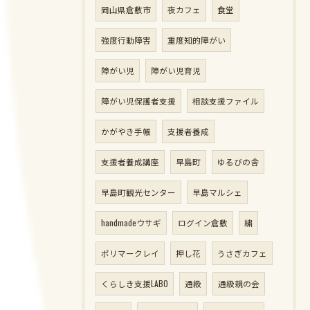
岡山県倉敷市
夜カフェ
食堂
強度行動障害
重度知的障がい
障がい児
障がい児育児
障がい児保護者支援
相談支援ファイル
かがやき手帳
支援者養成
支援者養成講座
早島町
ゆるびの舎
早島町観光センター
早島マルシェ
handmadeウサギ
ログイン倉敷
繍
ポリマークレイ
押し花
うさぎカフェ
くらしき支援LABO
通級
通級親の会