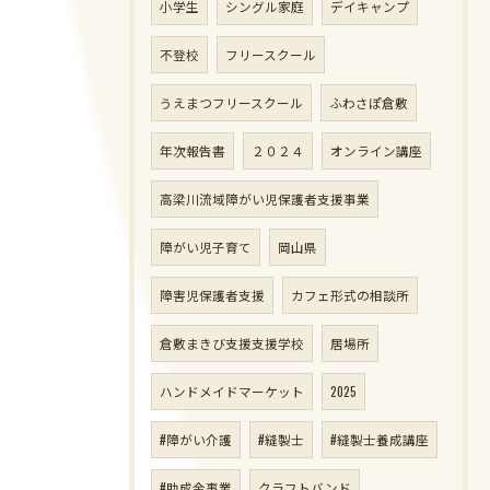
小学生
シングル家庭
デイキャンプ
不登校
フリースクール
うえまつフリースクール
ふわさぽ倉敷
年次報告書
２０２４
オンライン講座
高梁川流域障がい児保護者支援事業
障がい児子育て
岡山県
障害児保護者支援
カフェ形式の相談所
倉敷まきび支援支援学校
居場所
ハンドメイドマーケット
2025
#障がい介護
#縫製士
#縫製士養成講座
#助成金事業
クラフトバンド