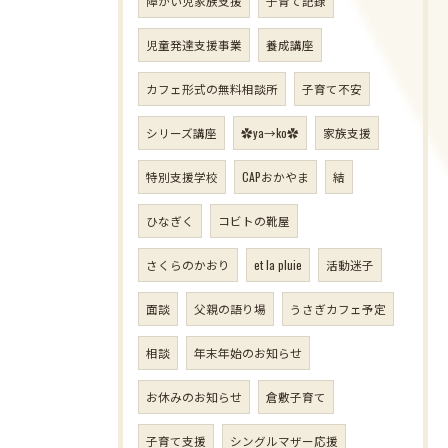
障がい児家族支援
子育て記録
児童発達支援事業
養成講座
カフェ形式の無料相談所
子育て不安
シリーズ講座
✿ya→ko✿
家族支援
特別支援学校
CAPおかやま
結
ひなぎく
コビトの靴屋
さくらのかおり
et la pluie
活動迷子
面談
父親の語り場
うさぎカフェ予定
相談
年末年始のお知らせ
お休みのお知らせ
倉敷子育て
子育て支援
シングルマザー応援