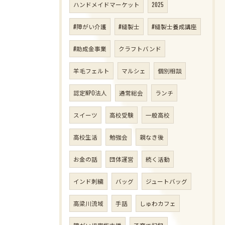
ハンドメイドマーケット
2025
#障がい介護
#縫製士
#縫製士養成講座
#助成金事業
クラフトバンド
羊毛フェルト
マルシェ
個別相談
認定NPO法人
通常総会
ランチ
スイーツ
高校受験
一般高校
高校生活
勉強会
親なき後
お金の話
団体運営
続く活動
インド刺繍
バッグ
ジュートバッグ
高梁川流域
手話
しゅわカフェ