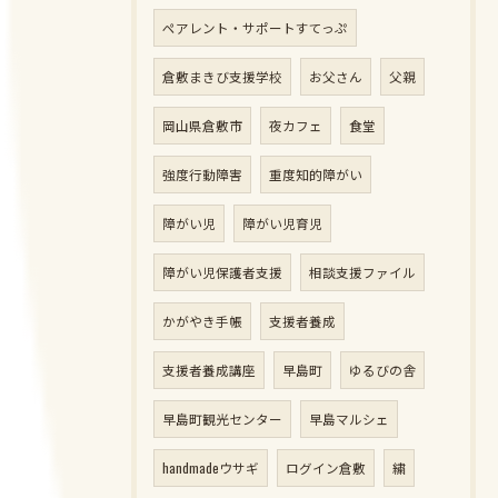
ペアレント・サポートすてっぷ
倉敷まきび支援学校
お父さん
父親
岡山県倉敷市
夜カフェ
食堂
強度行動障害
重度知的障がい
障がい児
障がい児育児
障がい児保護者支援
相談支援ファイル
かがやき手帳
支援者養成
支援者養成講座
早島町
ゆるびの舎
早島町観光センター
早島マルシェ
handmadeウサギ
ログイン倉敷
繍