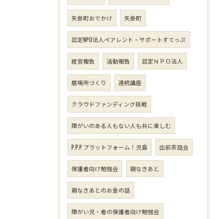
矢掛町おでかけ
矢掛町
認定NPO法人ペアレント・サポートすてっぷ
経営報告
活動報告
認定ＮＰＯ法人
居場所づくり
連続講座
クラウドファンディング挑戦
障がいのある人もない人も共に楽しむ
P.P.P.プラットフォーム！児島
出前茶話会
保護者向け勉強会
親なきあと
親なきあとのお金の話
障がい児・者の保護者向け勉強会