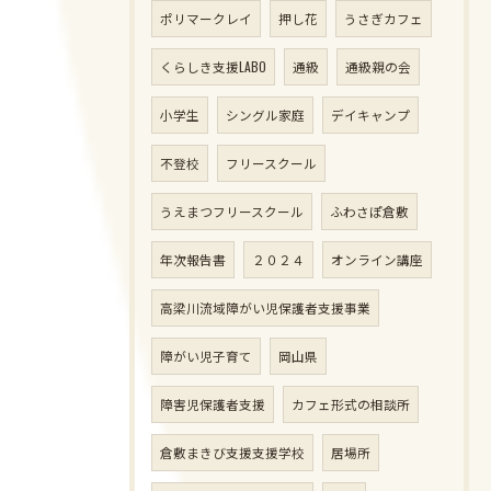
ポリマークレイ
押し花
うさぎカフェ
くらしき支援LABO
通級
通級親の会
小学生
シングル家庭
デイキャンプ
不登校
フリースクール
うえまつフリースクール
ふわさぽ倉敷
年次報告書
２０２４
オンライン講座
高梁川流域障がい児保護者支援事業
障がい児子育て
岡山県
障害児保護者支援
カフェ形式の相談所
倉敷まきび支援支援学校
居場所