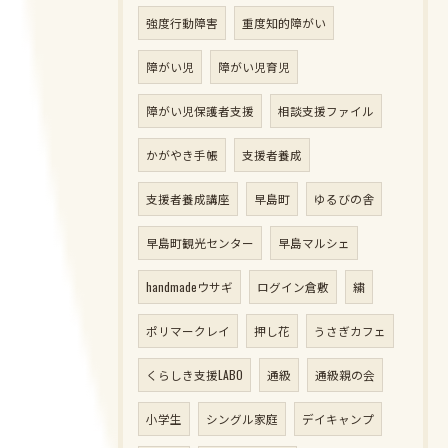
強度行動障害
重度知的障がい
障がい児
障がい児育児
障がい児保護者支援
相談支援ファイル
かがやき手帳
支援者養成
支援者養成講座
早島町
ゆるびの舎
早島町観光センター
早島マルシェ
handmadeウサギ
ログイン倉敷
繍
ポリマークレイ
押し花
うさぎカフェ
くらしき支援LABO
通級
通級親の会
小学生
シングル家庭
デイキャンプ