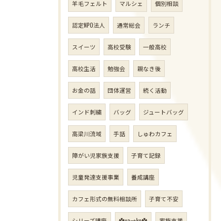
羊毛フェルト
マルシェ
個別相談
認定NPO法人
通常総会
ランチ
スイーツ
高校受験
一般高校
高校生活
勉強会
親なき後
お金の話
団体運営
続く活動
インド刺繍
バッグ
ジュートバッグ
高梁川流域
手話
しゅわカフェ
障がい児家族支援
子育て記録
児童発達支援事業
養成講座
カフェ形式の無料相談所
子育て不安
シリーズ講座
✿ya→ko✿
家族支援