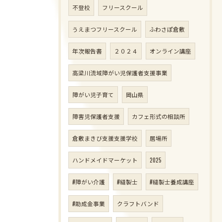
不登校
フリースクール
うえまつフリースクール
ふわさぽ倉敷
年次報告書
２０２４
オンライン講座
高梁川流域障がい児保護者支援事業
障がい児子育て
岡山県
障害児保護者支援
カフェ形式の相談所
倉敷まきび支援支援学校
居場所
ハンドメイドマーケット
2025
#障がい介護
#縫製士
#縫製士養成講座
#助成金事業
クラフトバンド