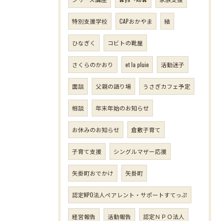
特別支援学校
CAPおかやま
結
ひなぎく
コビトの靴屋
さくらのかおり
et la pluie
活動迷子
面談
父親の語り場
うさぎカフェ予定
相談
年末年始のお知らせ
お休みのお知らせ
倉敷子育て
子育て支援
シングルマザー応援
矢掛町おでかけ
矢掛町
認定NPO法人ペアレント・サポートすてっぷ
経営報告
活動報告
認定ＮＰＯ法人