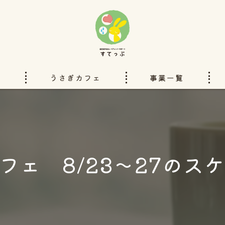
い
うさぎカフェ
事業一覧
洋服のリフォーム
ぽぴーのいえ
フェ 8/23～27のス
ペアレントサポートすてっぷチ
ハンドブックと本
委託事業について