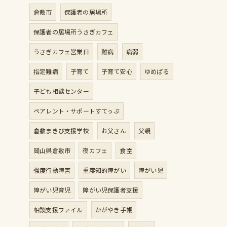
倉敷市
保護者の居場所
保護者の居場所うさぎカフェ
うさぎカフェ営業日
難病
病弱
指定難病
子育て
子育て安心
ゆめぱる
子ども相談センター
ペアレント・サポートすてっぷ
倉敷まきび支援学校
お父さん
父親
岡山県倉敷市
夜カフェ
食堂
強度行動障害
重度知的障がい
障がい児
障がい児育児
障がい児保護者支援
相談支援ファイル
かがやき手帳