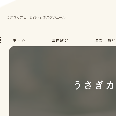
うさぎカフェ 8/23～27のスケジュール
ホーム
団体紹介
理念・想
うさぎカ