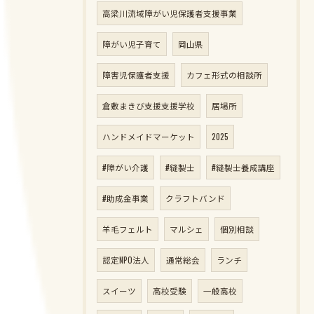
高梁川流域障がい児保護者支援事業
障がい児子育て
岡山県
障害児保護者支援
カフェ形式の相談所
倉敷まきび支援支援学校
居場所
ハンドメイドマーケット
2025
#障がい介護
#縫製士
#縫製士養成講座
#助成金事業
クラフトバンド
羊毛フェルト
マルシェ
個別相談
認定NPO法人
通常総会
ランチ
スイーツ
高校受験
一般高校