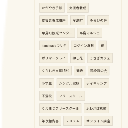
かがやき手帳
支援者養成
支援者養成講座
早島町
ゆるびの舎
早島町観光センター
早島マルシェ
handmadeウサギ
ログイン倉敷
繍
ポリマークレイ
押し花
うさぎカフェ
くらしき支援LABO
通級
通級親の会
小学生
シングル家庭
デイキャンプ
不登校
フリースクール
うえまつフリースクール
ふわさぽ倉敷
年次報告書
２０２４
オンライン講座