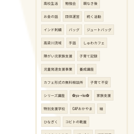
高校生活
勉強会
親なき後
お金の話
団体運営
続く活動
インド刺繍
バッグ
ジュートバッグ
高梁川流域
手話
しゅわカフェ
障がい児家族支援
子育て記録
児童発達支援事業
養成講座
カフェ形式の無料相談所
子育て不安
シリーズ講座
✿ya→ko✿
家族支援
特別支援学校
CAPおかやま
結
ひなぎく
コビトの靴屋