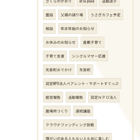
さくらのかおり
et la pluie
活動迷子
面談
父親の語り場
うさぎカフェ予定
相談
年末年始のお知らせ
お休みのお知らせ
倉敷子育て
子育て支援
シングルマザー応援
矢掛町おでかけ
矢掛町
認定NPO法人ペアレント・サポートすてっぷ
経営報告
活動報告
認定ＮＰＯ法人
居場所づくり
連続講座
クラウドファンディング挑戦
障がいのある人もない人も共に楽しむ