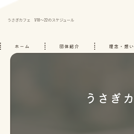
うさぎカフェ 1/18～22のスケジュール
ホーム
団体紹介
理念・想
うさぎカ