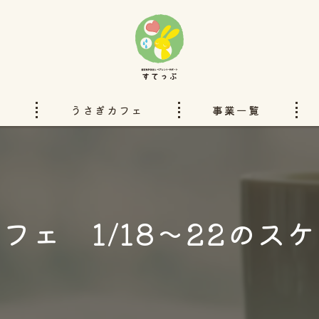
い
うさぎカフェ
事業一覧
洋服のリフォーム
ぽぴーのいえ
フェ 1/18～22のス
ペアレントサポートすてっぷチ
ハンドブックと本
委託事業について