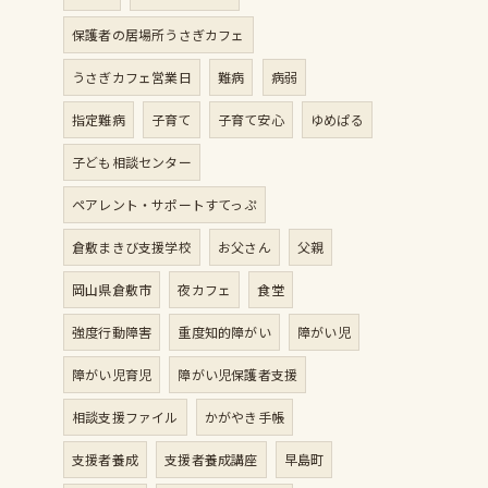
保護者の居場所うさぎカフェ
うさぎカフェ営業日
難病
病弱
指定難病
子育て
子育て安心
ゆめぱる
子ども相談センター
ペアレント・サポートすてっぷ
倉敷まきび支援学校
お父さん
父親
岡山県倉敷市
夜カフェ
食堂
強度行動障害
重度知的障がい
障がい児
障がい児育児
障がい児保護者支援
相談支援ファイル
かがやき手帳
支援者養成
支援者養成講座
早島町