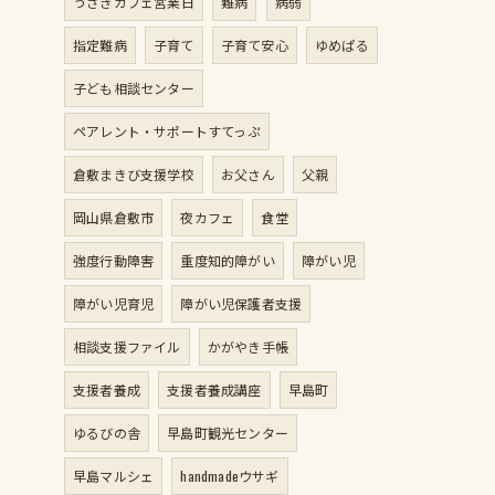
うさぎカフェ営業日
難病
病弱
指定難病
子育て
子育て安心
ゆめぱる
子ども相談センター
ペアレント・サポートすてっぷ
倉敷まきび支援学校
お父さん
父親
岡山県倉敷市
夜カフェ
食堂
強度行動障害
重度知的障がい
障がい児
障がい児育児
障がい児保護者支援
相談支援ファイル
かがやき手帳
支援者養成
支援者養成講座
早島町
ゆるびの舎
早島町観光センター
早島マルシェ
handmadeウサギ