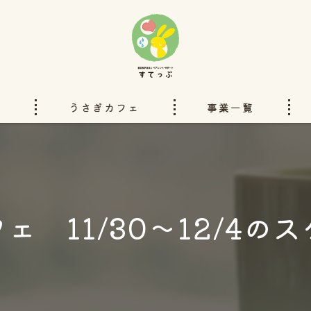
い
うさぎカフェ
事業一覧
洋服のリフォーム
ぽぴーのいえ
ェ 11/30～12/4の
ペアレントサポートすてっぷチ
ハンドブックと本
委託事業について