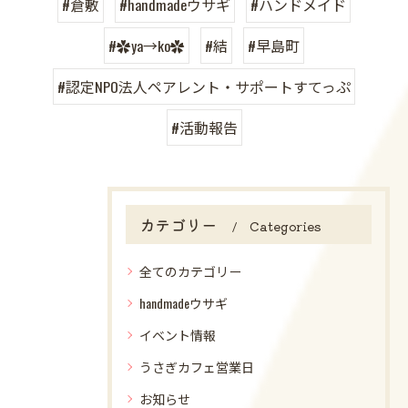
#倉敷
#handmadeウサギ
#ハンドメイド
#✿ya→ko✿
#結
#早島町
#認定NPO法人ペアレント・サポートすてっぷ
#活動報告
カテゴリー
Categories
全てのカテゴリー
handmadeウサギ
イベント情報
うさぎカフェ営業日
お知らせ