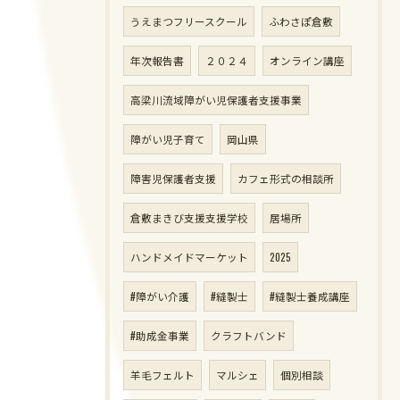
うえまつフリースクール
ふわさぽ倉敷
年次報告書
２０２４
オンライン講座
高梁川流域障がい児保護者支援事業
障がい児子育て
岡山県
障害児保護者支援
カフェ形式の相談所
倉敷まきび支援支援学校
居場所
ハンドメイドマーケット
2025
#障がい介護
#縫製士
#縫製士養成講座
#助成金事業
クラフトバンド
羊毛フェルト
マルシェ
個別相談