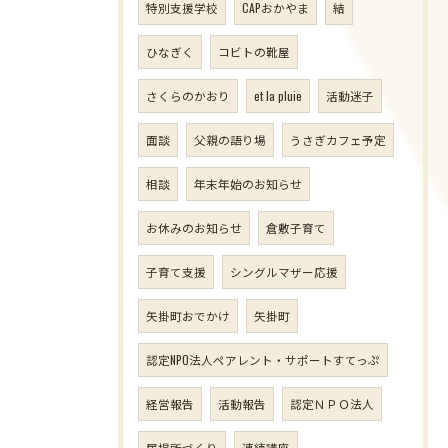
特別支援学校
CAPおかやま
結
ひなぎく
コビトの靴屋
さくらのかおり
et la pluie
活動迷子
面談
父親の語り場
うさぎカフェ予定
相談
年末年始のお知らせ
お休みのお知らせ
倉敷子育て
子育て支援
シングルマザー応援
矢掛町おでかけ
矢掛町
認定NPO法人ペアレント・サポートすてっぷ
経営報告
活動報告
認定ＮＰＯ法人
居場所づくり
連続講座