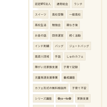
認定NPO法人
通常総会
ランチ
スイーツ
高校受験
一般高校
高校生活
勉強会
親なき後
お金の話
団体運営
続く活動
インド刺繍
バッグ
ジュートバッグ
高梁川流域
手話
しゅわカフェ
障がい児家族支援
子育て記録
児童発達支援事業
養成講座
カフェ形式の無料相談所
子育て不安
シリーズ講座
✿ya→ko✿
家族支援