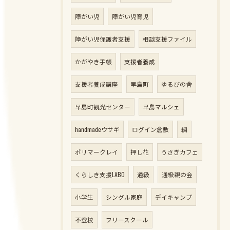
障がい児
障がい児育児
障がい児保護者支援
相談支援ファイル
かがやき手帳
支援者養成
支援者養成講座
早島町
ゆるびの舎
早島町観光センター
早島マルシェ
handmadeウサギ
ログイン倉敷
繍
ポリマークレイ
押し花
うさぎカフェ
くらしき支援LABO
通級
通級親の会
小学生
シングル家庭
デイキャンプ
不登校
フリースクール