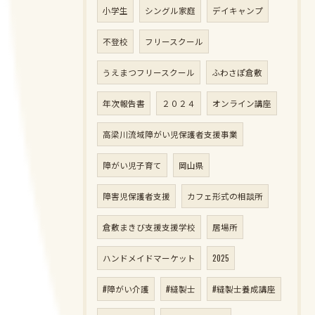
小学生
シングル家庭
デイキャンプ
不登校
フリースクール
うえまつフリースクール
ふわさぽ倉敷
年次報告書
２０２４
オンライン講座
高梁川流域障がい児保護者支援事業
障がい児子育て
岡山県
障害児保護者支援
カフェ形式の相談所
倉敷まきび支援支援学校
居場所
ハンドメイドマーケット
2025
#障がい介護
#縫製士
#縫製士養成講座