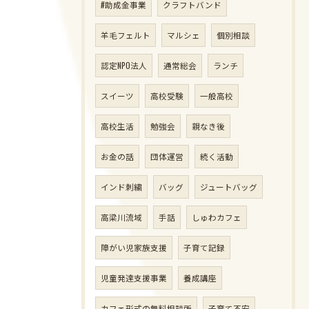
#助成金事業
クラフトバンド
羊毛フェルト
マルシェ
個別相談
認定NPO法人
通常総会
ランチ
スイーツ
高校受験
一般高校
高校生活
勉強会
親なき後
お金の話
団体運営
続く活動
インド刺繍
バッグ
ジュートバッグ
高梁川流域
手話
しゅわカフェ
障がい児家族支援
子育て記録
児童発達支援事業
養成講座
カフェ形式の無料相談所
子育て不安