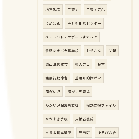
指定難病
子育て
子育て安心
ゆめぱる
子ども相談センター
ペアレント・サポートすてっぷ
倉敷まきび支援学校
お父さん
父親
岡山県倉敷市
夜カフェ
食堂
強度行動障害
重度知的障がい
障がい児
障がい児育児
障がい児保護者支援
相談支援ファイル
かがやき手帳
支援者養成
支援者養成講座
早島町
ゆるびの舎