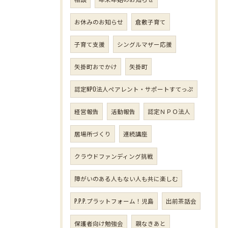
お休みのお知らせ
倉敷子育て
子育て支援
シングルマザー応援
矢掛町おでかけ
矢掛町
認定NPO法人ペアレント・サポートすてっぷ
経営報告
活動報告
認定ＮＰＯ法人
居場所づくり
連続講座
クラウドファンディング挑戦
障がいのある人もない人も共に楽しむ
P.P.P.プラットフォーム！児島
出前茶話会
保護者向け勉強会
親なきあと