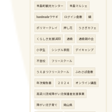
早島町観光センター
早島マルシェ
handmadeウサギ
ログイン倉敷
繍
ポリマークレイ
押し花
うさぎカフェ
くらしき支援LABO
通級
通級親の会
小学生
シングル家庭
デイキャンプ
不登校
フリースクール
うえまつフリースクール
ふわさぽ倉敷
年次報告書
２０２４
オンライン講座
高梁川流域障がい児保護者支援事業
障がい児子育て
岡山県