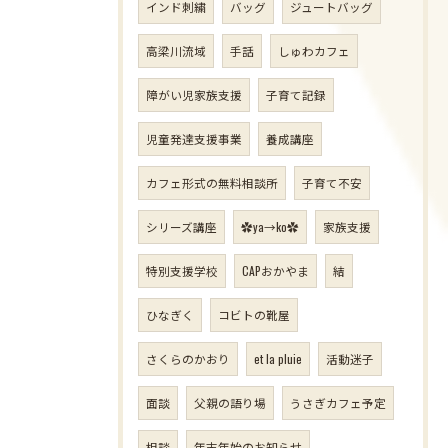
インド刺繍
バッグ
ジュートバッグ
高梁川流域
手話
しゅわカフェ
障がい児家族支援
子育て記録
児童発達支援事業
養成講座
カフェ形式の無料相談所
子育て不安
シリーズ講座
✿ya→ko✿
家族支援
特別支援学校
CAPおかやま
結
ひなぎく
コビトの靴屋
さくらのかおり
et la pluie
活動迷子
面談
父親の語り場
うさぎカフェ予定
相談
年末年始のお知らせ