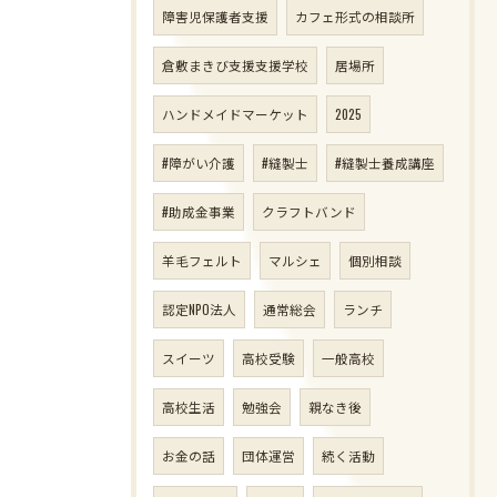
障害児保護者支援
カフェ形式の相談所
倉敷まきび支援支援学校
居場所
ハンドメイドマーケット
2025
#障がい介護
#縫製士
#縫製士養成講座
#助成金事業
クラフトバンド
羊毛フェルト
マルシェ
個別相談
認定NPO法人
通常総会
ランチ
スイーツ
高校受験
一般高校
高校生活
勉強会
親なき後
お金の話
団体運営
続く活動