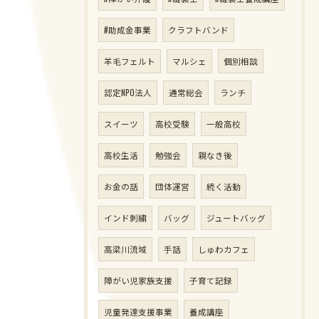
#助成金事業
クラフトバンド
羊毛フェルト
マルシェ
個別相談
認定NPO法人
通常総会
ランチ
スイーツ
高校受験
一般高校
高校生活
勉強会
親なき後
お金の話
団体運営
続く活動
インド刺繍
バッグ
ジュートバッグ
高梁川流域
手話
しゅわカフェ
障がい児家族支援
子育て記録
児童発達支援事業
養成講座