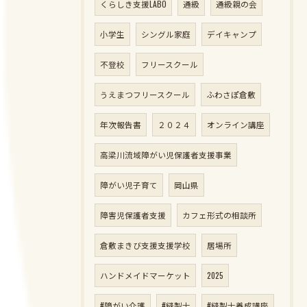
くらしき支援LABO
通級
通級親の会
小学生
シングル家庭
デイキャンプ
不登校
フリースクール
うえまつフリースクール
ふわさぽ倉敷
年次報告書
２０２４
オンライン講座
高梁川流域障がい児保護者支援事業
障がい児子育て
岡山県
障害児保護者支援
カフェ形式の相談所
倉敷まきび支援支援学校
居場所
ハンドメイドマーケット
2025
#障がい介護
#縫製士
#縫製士養成講座