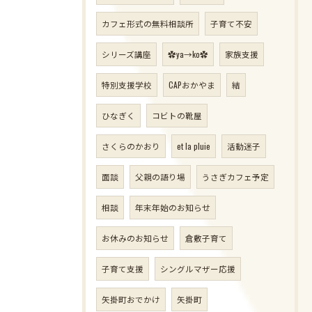
カフェ形式の無料相談所
子育て不安
シリーズ講座
✿ya→ko✿
家族支援
特別支援学校
CAPおかやま
結
ひなぎく
コビトの靴屋
さくらのかおり
et la pluie
活動迷子
面談
父親の語り場
うさぎカフェ予定
相談
年末年始のお知らせ
お休みのお知らせ
倉敷子育て
子育て支援
シングルマザー応援
矢掛町おでかけ
矢掛町