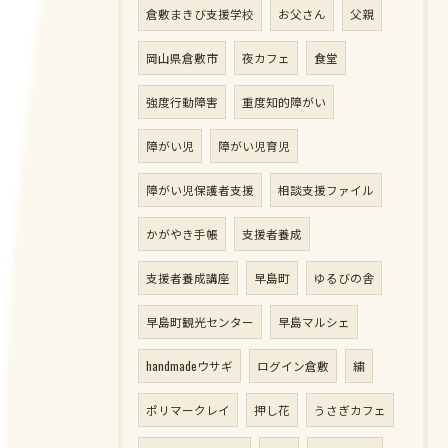
倉敷まきび支援学校
お父さん
父親
岡山県倉敷市
夜カフェ
食堂
強度行動障害
重度知的障がい
障がい児
障がい児育児
障がい児保護者支援
相談支援ファイル
かがやき手帳
支援者養成
支援者養成講座
早島町
ゆるびの舎
早島町観光センター
早島マルシェ
handmadeウサギ
ログイン倉敷
繍
ポリマークレイ
押し花
うさぎカフェ